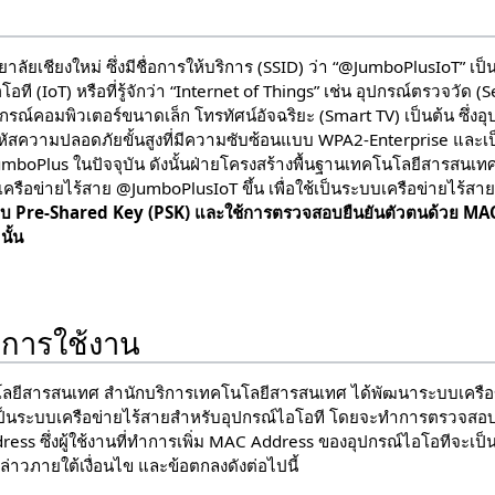
ลัยเชียงใหม่ ซึ่งมีชื่อการให้บริการ (SSID) ว่า “@JumboPlusIoT” เป็
โอที (IoT) หรือที่รู้จักว่า “Internet of Things” เช่น อุปกรณ์ตรวจวัด 
กรณ์คอมพิวเตอร์ขนาดเล็ก โทรทัศน์อัจฉริยะ (Smart TV) เป็นต้น ซึ่งอุ
ารหัสความปลอดภัยขั้นสูงที่มีความซับซ้อนแบบ WPA2-Enterprise และเป
mboPlus ในปัจจุบัน ดังนั้นฝ่ายโครงสร้างพื้นฐานเทคโนโลยีสารสนเท
รือข่ายไร้สาย @JumboPlusIoT ขึ้น เพื่อใช้เป็นระบบเครือข่ายไร้สา
บบ Pre-Shared Key (PSK) และใช้การตรวจสอบยืนยันตัวตนด้วย MAC 
นั้น
งการใช้งาน
โลยีสารสนเทศ สำนักบริการเทคโนโลยีสารสนเทศ ได้พัฒนาระบบเครือ
ช้เป็นระบบเครือข่ายไร้สายสำหรับอุปกรณ์ไอโอที โดยจะทำการตรวจสอ
s ซึ่งผู้ใช้งานที่ทำการเพิ่ม MAC Address ของอุปกรณ์ไอโอทีจะเป็นผ
่าวภายใต้เงื่อนไข และข้อตกลงดังต่อไปนี้