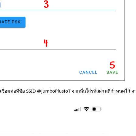
กเชื่อมต่อที่ชื่อ SSID @JumboPlusIoT จากนั้นใส่รหัสผ่านที่กำหนดไว้ 