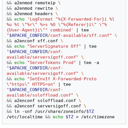
&&
 a2enmod remoteip 
\
&&
 a2enmod rewrite 
\
&&
 a2enmod headers 
\
&&
echo
'LogFormat "%{X-Forwarded-For}i %l 
%u %t \"%r\" %>s %O \"%{Referer}i\" \"%
{User-Agent}i\"" combined'
|
 tee 
"
$APACHE_CONFDIR
/conf-available/xff.conf"
\
&&
 a2enconf xff.conf 
\
&&
echo
"ServerSignature Off"
|
 tee 
"
$APACHE_CONFDIR
/conf-
available/serversigoff.conf"
\
&&
echo
"ServerTokens Prod"
|
 tee -a 
"
$APACHE_CONFDIR
/conf-
available/serversigoff.conf"
\
&&
echo
"SetEnvIf X-Forwarded-Proto 
\"https\" HTTPS=on"
|
 tee 
"
$APACHE_CONFDIR
/conf-
available/ssloffload.conf"
\
&&
 a2enconf ssloffload.conf 
\
&&
 a2enconf serversigoff.conf 
\
&&
 ln -snf /usr/share/zoneinfo/
$TZ
/etc/localtime 
&&
echo
$TZ