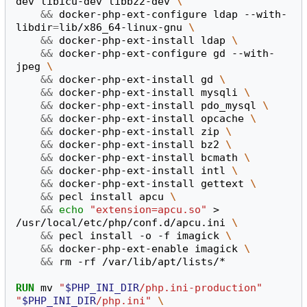
dev libicu-dev libbz2-dev 
\
&&
 docker-php-ext-configure ldap --with-
libdir
=
lib/x86_64-linux-gnu 
\
&&
 docker-php-ext-install ldap 
\
&&
 docker-php-ext-configure gd --with-
jpeg 
\
&&
 docker-php-ext-install gd 
\
&&
 docker-php-ext-install mysqli 
\
&&
 docker-php-ext-install pdo_mysql 
\
&&
 docker-php-ext-install opcache 
\
&&
 docker-php-ext-install zip 
\
&&
 docker-php-ext-install bz2 
\
&&
 docker-php-ext-install bcmath 
\
&&
 docker-php-ext-install intl 
\
&&
 docker-php-ext-install gettext 
\
&&
 pecl install apcu 
\
&&
echo
"extension=apcu.so"
 > 
/usr/local/etc/php/conf.d/apcu.ini 
\
&&
 pecl install -o -f imagick 
\
&&
 docker-php-ext-enable imagick 
\
&&
 rm -rf /var/lib/apt/lists/*

RUN
 mv 
"
$PHP_INI_DIR
/php.ini-production"
"
$PHP_INI_DIR
/php.ini"
\