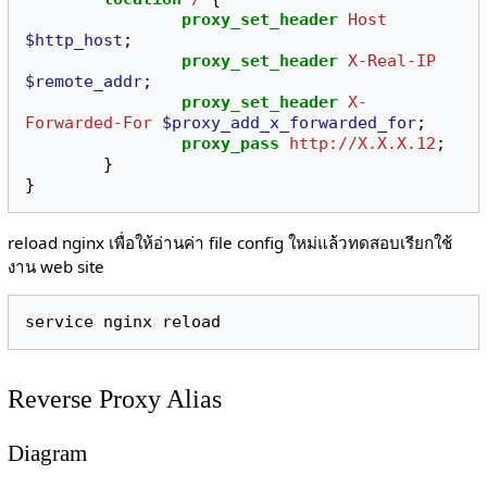
proxy_set_header
Host
$http_host
;
proxy_set_header
X-Real-IP
$remote_addr
;
proxy_set_header
X-
Forwarded-For
$proxy_add_x_forwarded_for
;
proxy_pass
http://X.X.X.12
;
}
}
reload nginx เพื่อให้อ่านค่า file config ใหม่แล้วทดสอบเรียกใช้
งาน web site
Reverse Proxy Alias
Diagram