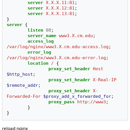
server
X.X.X.11:81
;
server
X.X.X.12:81
;
server
X.X.X.13:81
;
}
server
{
listen
80
;
server_name
www3.X.cm.edu
;
access_log
/var/log/nginx/www3.X.cm.edu-access.log
;
error_log
/var/log/nginx/www3.X.cm.edu-error.log
;
location
/
{
proxy_set_header
Host
$http_host
;
proxy_set_header
X-Real-IP
$remote_addr
;
proxy_set_header
X-
Forwarded-For
$proxy_add_x_forwarded_for
;
proxy_pass
http://www3
;
}
}
reload nginx