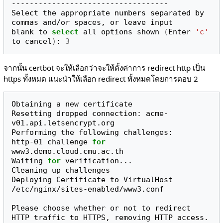
-----------------------------------

Select the appropriate numbers separated by 
commas and/or spaces, or leave input

blank to 
select
 all options shown 
(
Enter 
'c'
to cancel
)
: 
3
จากนั้น certbot จะให้เลือกว่าจะให้ตั้งค่าการ redirect http เป็น
https ทั้งหมด แนะนำให้เลือก redirect ทั้งหมดโดยการตอบ 2
Obtaining a new certificate

Resetting dropped connection: acme-
v01.api.letsencrypt.org

Performing the following challenges:

http-01 challenge 
for
www3.demo.cloud.cmu.ac.th

Waiting 
for
 verification...

Cleaning up challenges

Deploying Certificate to VirtualHost 
/etc/nginx/sites-enabled/www3.conf

Please choose whether or not to redirect 
HTTP traffic to HTTPS, removing HTTP access.
