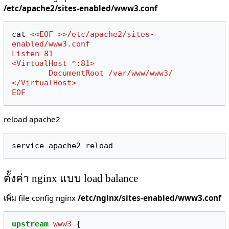
/etc/apache2/sites-enabled/www3.conf
cat 
<<EOF >>/etc/apache2/sites-
enabled/www3.conf
Listen 81
<VirtualHost *:81>
        DocumentRoot /var/www/www3/
</VirtualHost>
EOF
reload apache2
ตั้งค่า nginx แบบ load balance
เพิ่ม file config nginx
/etc/nginx/sites-enabled/www3.conf
upstream
www3
{