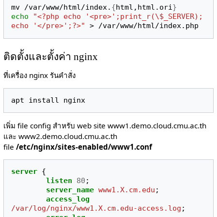
mv /var/www/html/index.
{
html,html.ori
}
echo
"<?php echo '<pre>';print_r(\$_SERVER); 
echo '</pre>';?>"
ติดตั้งและตั้งค่า nginx
ที่เครื่อง nginx รันคำสั่ง
เพิ่ม file config สำหรับ web site www1.demo.cloud.cmu.ac.th
และ www2.demo.cloud.cmu.ac.th
file
/etc/nginx/sites-enabled/www1.conf
server
{
listen
80
;
server_name
www1.X.cm.edu
;
access_log
/var/log/nginx/www1.X.cm.edu-access.log
;