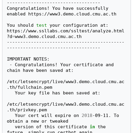
-----------------------------------

Congratulations! You have successfully 
enabled https://www3.demo.cloud.cmu.ac.th

You should 
test
 your configuration at:

https://www.ssllabs.com/ssltest/analyze.html
?d
=
www3.demo.cloud.cmu.ac.th

--------------------------------------------
-----------------------------------

IMPORTANT NOTES:

 - Congratulations! Your certificate and 
chain have been saved at:

/etc/letsencrypt/live/www3.demo.cloud.cmu.ac
.th/fullchain.pem

   Your key file has been saved at:

/etc/letsencrypt/live/www3.demo.cloud.cmu.ac
.th/privkey.pem

   Your cert will expire on 
2018
-09-11. To 
obtain a new or tweaked

   version of this certificate 
in
 the 
future, simply run certbot again
