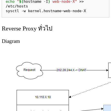
echo
"
$(
hostname -I
)
 web-node-X"
 >> 
/etc/hosts

sysctl -w kernel.hostname
=
Reverse Proxy ทั่วไป
Diagram