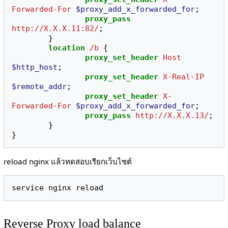
Forwarded-For
$proxy_add_x_forwarded_for
;
proxy_pass
http://X.X.X.11:82/
;
}
location
/b
{
proxy_set_header
Host
$http_host
;
proxy_set_header
X-Real-IP
$remote_addr
;
proxy_set_header
X-
Forwarded-For
$proxy_add_x_forwarded_for
;
proxy_pass
http://X.X.X.13/
;
}
}
reload nginx แล้วทดสอบเรียกเว็บไซต์
Reverse Proxy load balance