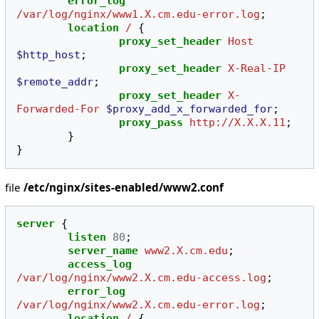
error_log
/var/log/nginx/www1.X.cm.edu-error.log
;
location
/
{
proxy_set_header
Host
$http_host
;
proxy_set_header
X-Real-IP
$remote_addr
;
proxy_set_header
X-
Forwarded-For
$proxy_add_x_forwarded_for
;
proxy_pass
http://X.X.X.11
;
}
}
file
/etc/nginx/sites-enabled/www2.conf
server
{
listen
80
;
server_name
www2.X.cm.edu
;
access_log
/var/log/nginx/www2.X.cm.edu-access.log
;
error_log
/var/log/nginx/www2.X.cm.edu-error.log
;
location
/
{