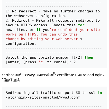
--------------------------------------------
1
: No redirect - Make no further changes to 
2
: Redirect - Make all requests redirect to 
secure HTTPS access. Choose this 
for
new sites, or 
if
 you
're confident your site 
works on HTTPS. You can undo this
change by editing your web server'
s 
configuration.

--------------------------------------------
-----------------------------------

Select the appropriate number 
[
1
-2
]
then
[
enter
]
(
press 
'c'
 to cancel
)
: 
2
certbot จะทำการสรุปผลการติดตั้ง certificate และ reload nginx
ให้อัตโนมัติ
Redirecting all traffic on port 
80
 to ssl 
in
/etc/nginx/sites-enabled/www3.conf

--------------------------------------------