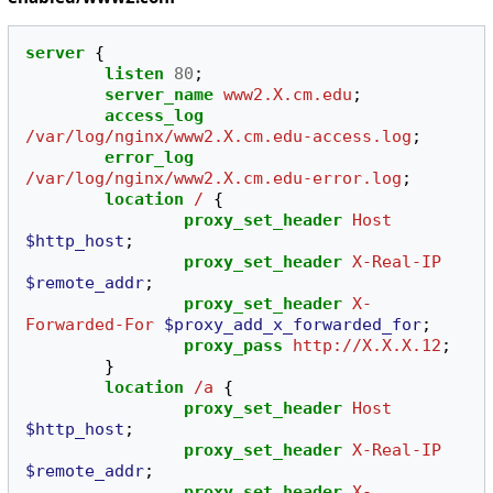
server
{
listen
80
;
server_name
www2.X.cm.edu
;
access_log
/var/log/nginx/www2.X.cm.edu-access.log
;
error_log
/var/log/nginx/www2.X.cm.edu-error.log
;
location
/
{
proxy_set_header
Host
$http_host
;
proxy_set_header
X-Real-IP
$remote_addr
;
proxy_set_header
X-
Forwarded-For
$proxy_add_x_forwarded_for
;
proxy_pass
http://X.X.X.12
;
}
location
/a
{
proxy_set_header
Host
$http_host
;
proxy_set_header
X-Real-IP
$remote_addr
;
proxy_set_header
X-