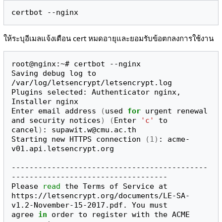
ให้ระบุอีเมลแจ้งเตือน cert หมดอายุและยอมรับข้อตกลงการใช้งาน
root@nginx:~# certbot --nginx

Saving debug log to 
/var/log/letsencrypt/letsencrypt.log

Plugins selected: Authenticator nginx, 
Installer nginx

Enter email address 
(
used 
for
 urgent renewal 
and security notices
)
(
Enter 
'c'
 to

cancel
)
: supawit.w@cmu.ac.th

Starting new HTTPS connection 
(
1
)
: acme-
v01.api.letsencrypt.org

--------------------------------------------
-----------------------------------

Please 
read
 the Terms of Service at

https://letsencrypt.org/documents/LE-SA-
v1.2-November-15-2017.pdf. You must

agree 
in
 order to register with the ACME 