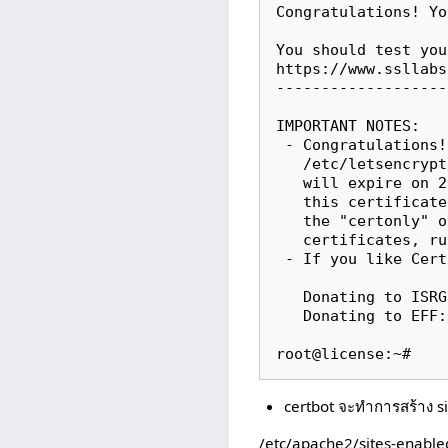
Congratulations! Yo
You should test you
https://www.ssllabs
-------------------
IMPORTANT NOTES:

 - Congratulations! Your certificate and chain have been saved at

   /etc/letsencrypt/live/xemxjmumvr.cmu.ac.th/fullchain.pem. Your cert

   will expire on 2017-07-10. To obtain a new or tweaked version of

   this certificate in the future, simply run certbot-auto again with

   the "certonly" option. To non-interactively renew *all* of your

   certificates, run "certbot-auto renew"

 - If you like Certbot, please consider supporting our work by:

   Donating to ISRG / Let's Encrypt:   https://letsencrypt.org/donate

   Donating to EFF:                    https://eff.org/donate-le

root@license:~#
certbot จะทำการสร้าง sit
/etc/apache2/sites-enable