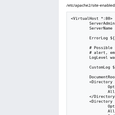
/etc/apache2/site-enable
<VirtualHost *:80>

        ServerAdmin supawit.w@cmu.ac.th

        ServerName xEmXjMUmVr.cmu.ac.th

        ErrorLog ${APACHE_LOG_DIR}/xEmXjMUmVr-error.log

        # Possible values include: debug, info, notice, warn, error, crit,

        # alert, emerg.

        LogLevel warn

        CustomLog ${APACHE_LOG_DIR}/xEmXjMUmVr-access.log combined

        DocumentRoot /home/supawit/xEmXjMUmVr/html

        <Directory />

                Options FollowSymLinks

                AllowOverride None

        </Directory>

        <Directory /home/supawit/xEmXjMUmVr/html>

                Options FollowSymLinks MultiViews

                AllowOverride None
