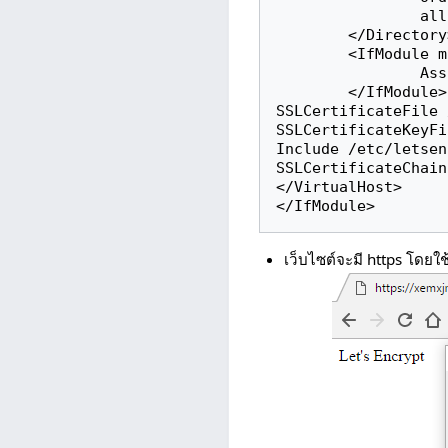
                allow from all

        </Directory>

        <IfModule mpm_itk_module>

                AssignUserId supawit supawit

        </IfModule>

SSLCertificateFile 
SSLCertificateKeyFi
Include /etc/letsen
SSLCertificateChain
</VirtualHost>

</IfModule>
เว็บไซต์จะมี https โดยใช