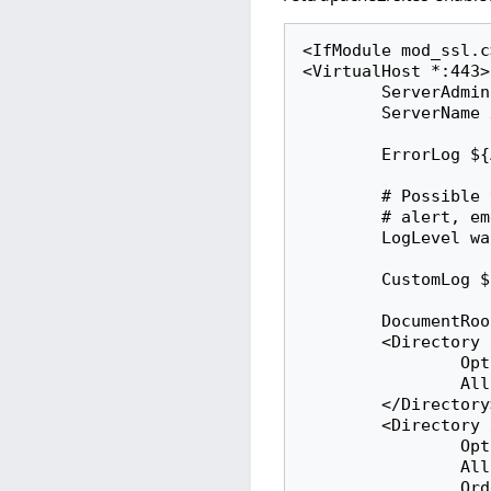
<IfModule mod_ssl.c>
<VirtualHost *:443>

        ServerAdmin supawit.w@cmu.ac.th

        ServerName xEmXjMUmVr.cmu.ac.th

        ErrorLog ${APACHE_LOG_DIR}/xEmXjMUmVr-error.log

        # Possible values include: debug, info, notice, warn, error, crit,

        # alert, emerg.

        LogLevel warn

        CustomLog ${APACHE_LOG_DIR}/xEmXjMUmVr-access.log combined

        DocumentRoot /home/supawit/xEmXjMUmVr/html

        <Directory />

                Options FollowSymLinks

                AllowOverride None

        </Directory>

        <Directory /home/supawit/xEmXjMUmVr/html>

                Options FollowSymLinks MultiViews

                AllowOverride None

                Order allow,deny
