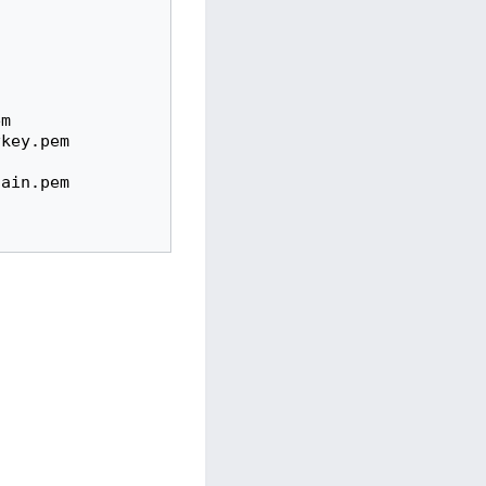
m

key.pem

ain.pem
