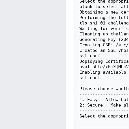
Select the appropri
blank to select all
Obtaining a new cer
Performing the foll
tls-sni-01 challeng
Waiting for verific
Cleaning up challeng
Generating key (204
Creating CSR: /etc/
Created an SSL vhos
ssl.conf

Deploying Certifica
available/xEmXjMUmV
Enabling available 
ssl.conf

Please choose wheth
-------------------
1: Easy - Allow bot
2: Secure - Make al
-------------------
Select the appropri
-------------------