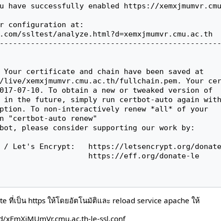
u have successfully enabled https://xemxjmumvr.cmu
r configuration at:

.com/ssltest/analyze.html?d=xemxjmumvr.cmu.ac.th

--------------------------------------------------
e ที่เป็น https ให้โดยอัตโนมัติและ reload service apache ให้
d/xEmXjMUmVr.cmu.ac.th-le-ssl.conf