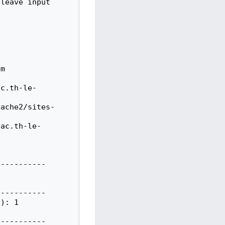
leave input

m

ac.th-le-
pache2/sites-
.ac.th-le-
----------

----------

): 1

----------
