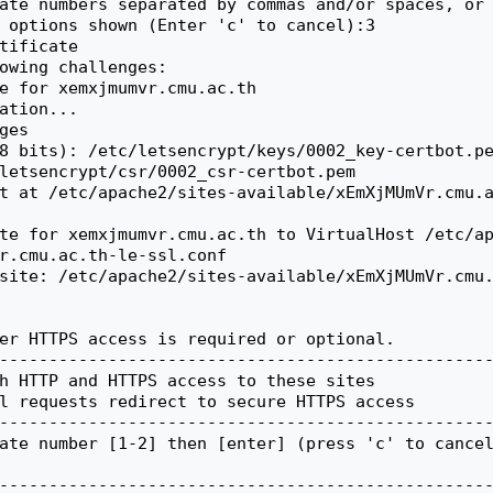
ate numbers separated by commas and/or spaces, or 
 options shown (Enter 'c' to cancel):3

tificate

owing challenges:

e for xemxjmumvr.cmu.ac.th

ation...

es

8 bits): /etc/letsencrypt/keys/0002_key-certbot.pe
letsencrypt/csr/0002_csr-certbot.pem

t at /etc/apache2/sites-available/xEmXjMUmVr.cmu.
te for xemxjmumvr.cmu.ac.th to VirtualHost /etc/a
r.cmu.ac.th-le-ssl.conf

site: /etc/apache2/sites-available/xEmXjMUmVr.cmu
er HTTPS access is required or optional.

--------------------------------------------------
h HTTP and HTTPS access to these sites

l requests redirect to secure HTTPS access

--------------------------------------------------
ate number [1-2] then [enter] (press 'c' to cancel
--------------------------------------------------