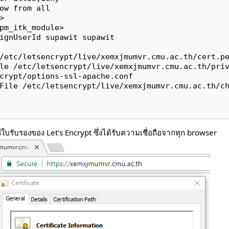
/etc/letsencrypt/live/xemxjmumvr.cmu.ac.th/cert.pe
le /etc/letsencrypt/live/xemxjmumvr.cmu.ac.th/priv
crypt/options-ssl-apache.conf

File /etc/letsencrypt/live/xemxjmumvr.cmu.ac.th/ch
้ใบรับรองของ Let's Encrypt ซึ่งได้รับความเชื่อถือจากทุก browser